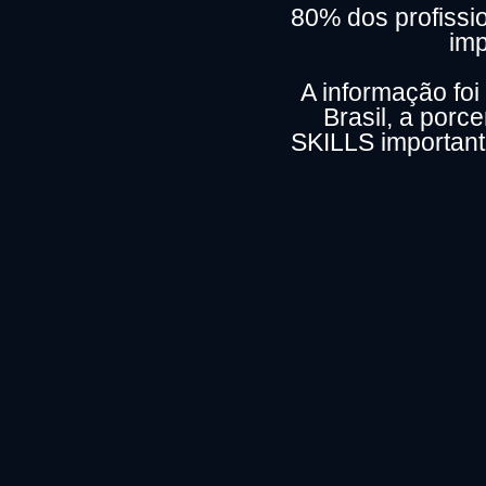
80% dos profiss
im
A informação foi
Brasil, a por
SKILLS importan