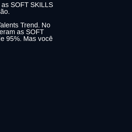
m as SOFT SKILLS
ão.
Talents Trend. No
ideram as SOFT
de 95%. Mas você