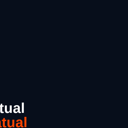
tual
tual