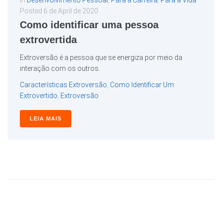
In
Desenvolvimento Pessoal
,
Para a Carreira
,
Para a Vida
Posted
6 de April de 2020
Como identificar uma pessoa
extrovertida
Extroversão é a pessoa que se energiza por meio da
interação com os outros.
Características Extroversão
,
Como Identificar Um
Extrovertido
,
Extroversão
LEIA MAIS