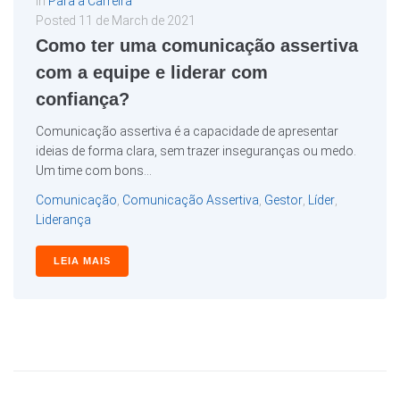
In
Para a Carreira
Posted
11 de March de 2021
Como ter uma comunicação assertiva
com a equipe e liderar com
confiança?
Comunicação assertiva é a capacidade de apresentar
ideias de forma clara, sem trazer inseguranças ou medo.
Um time com bons...
Comunicação
,
Comunicação Assertiva
,
Gestor
,
Líder
,
Liderança
LEIA MAIS