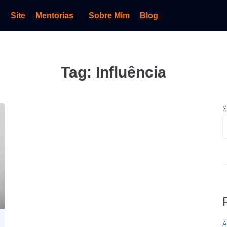
Site
Mentorias
Sobre Mim
Blog
Tag:
Influência
S
A