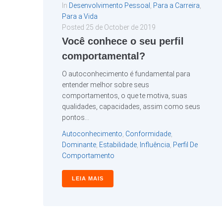
In
Desenvolvimento Pessoal
,
Para a Carreira
,
Para a Vida
Posted
25 de October de 2019
Você conhece o seu perfil
comportamental?
O autoconhecimento é fundamental para
entender melhor sobre seus
comportamentos, o que te motiva, suas
qualidades, capacidades, assim como seus
pontos...
Autoconhecimento
,
Conformidade
,
Dominante
,
Estabilidade
,
Influência
,
Perfil De
Comportamento
LEIA MAIS