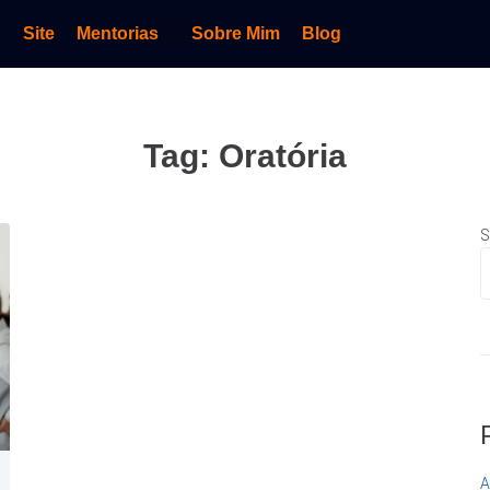
Site
Mentorias
Sobre Mim
Blog
Tag:
Oratória
S
A