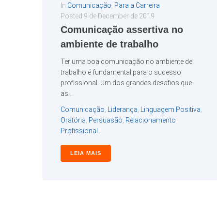
In
Comunicação
,
Para a Carreira
Posted
9 de December de 2019
Comunicação assertiva no
ambiente de trabalho
Ter uma boa comunicação no ambiente de
trabalho é fundamental para o sucesso
profissional. Um dos grandes desafios que
as...
Comunicação
,
Liderança
,
Linguagem Positiva
,
Oratória
,
Persuasão
,
Relacionamento
Profissional
LEIA MAIS