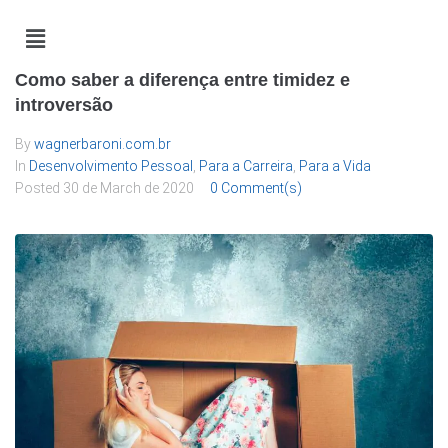
Como saber a diferença entre timidez e
introversão
By
wagnerbaroni.com.br
In
Desenvolvimento Pessoal
,
Para a Carreira
,
Para a Vida
Posted
30 de March de 2020
0 Comment(s)