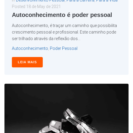
In
Desenvolvimento Pessoal
,
Para a Carreira
,
Para a Vida
Posted
18 de May de 2021
Autoconhecimento é poder pessoal
Autoconhecimento, é traçar um caminho que possibilita
crescimento pessoal e profissional. Este caminho pode
ser trilhado através da reflexão dos...
Autoconhecimento
,
Poder Pessoal
LEIA MAIS