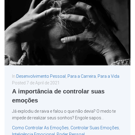
In
Desenvolvimento Pessoal
,
Para a Carreira
,
Para a Vida
Posted
7 de April de 2021
A importância de controlar suas
emoções
Já explodiu de raiva e falou o que não devia? O medo te
impede de realizar seus sonhos? Engole sapos...
Como Controlar As Emoções
,
Controlar Suas Emoções
,
Inteligência Emocional
,
Poder Pessoal