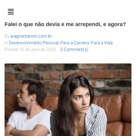
Falei o que não devia e me arrependi, e agora?
By
wagnerbaroni.com.br
In
Desenvolvimento Pessoal
,
Para a Carreira
,
Para a Vida
Posted
15 de June de 2020
0 Comment(s)