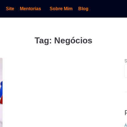
Site
Mentorias
Sobre Mim
Blog
Tag:
Negócios
S
A