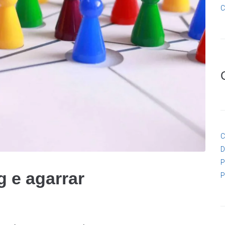
C
C
D
P
 e agarrar
P