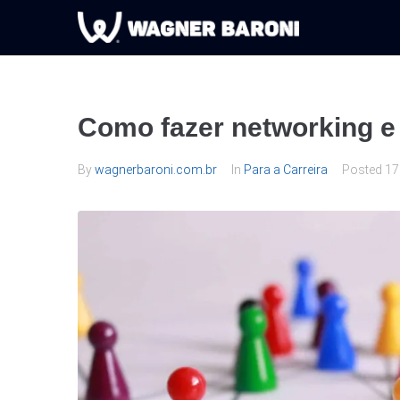
Como fazer networking e
By
wagnerbaroni.com.br
In
Para a Carreira
Posted
17