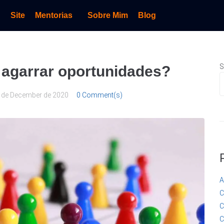
Site
Mentorias
Sobre Mim
Blog
S
 agarrar oportunidades?
 de December de 2020
0 Comment(s)
A
C
C
C