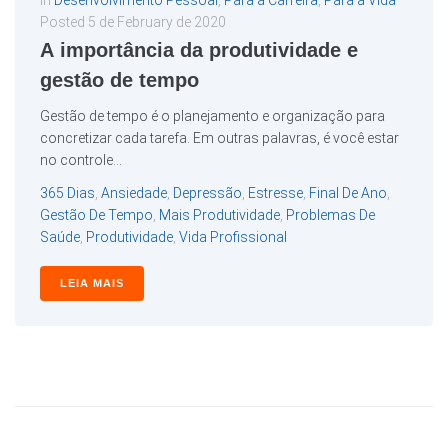
In
Desenvolvimento Pessoal
,
Para a Carreira
,
Para a Vida
Posted
5 de February de 2020
A importância da produtividade e
gestão de tempo
Gestão de tempo é o planejamento e organização para
concretizar cada tarefa. Em outras palavras, é você estar
no controle...
365 Dias
,
Ansiedade
,
Depressão
,
Estresse
,
Final De Ano
,
Gestão De Tempo
,
Mais Produtividade
,
Problemas De
Saúde
,
Produtividade
,
Vida Profissional
LEIA MAIS