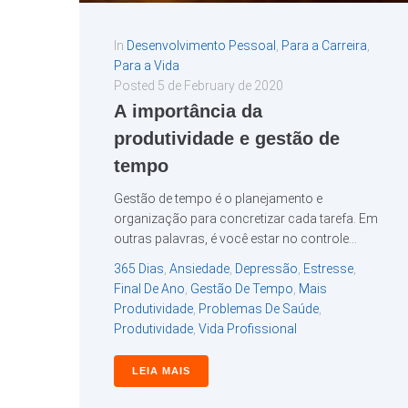
In
Desenvolvimento Pessoal
,
Para a Carreira
,
Para a Vida
Posted
5 de February de 2020
A importância da
produtividade e gestão de
tempo
Gestão de tempo é o planejamento e
organização para concretizar cada tarefa. Em
outras palavras, é você estar no controle...
365 Dias
,
Ansiedade
,
Depressão
,
Estresse
,
Final De Ano
,
Gestão De Tempo
,
Mais
Produtividade
,
Problemas De Saúde
,
Produtividade
,
Vida Profissional
LEIA MAIS