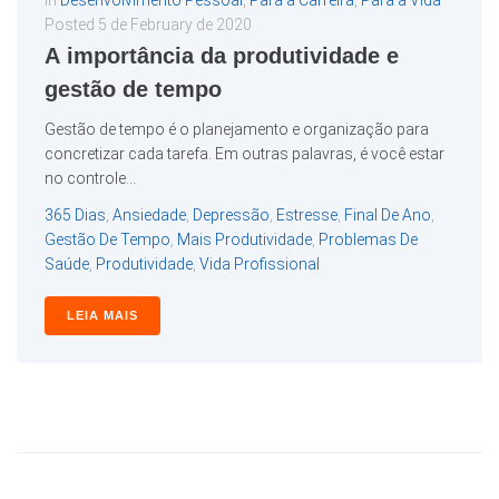
In
Desenvolvimento Pessoal
,
Para a Carreira
,
Para a Vida
Posted
5 de February de 2020
A importância da produtividade e
gestão de tempo
Gestão de tempo é o planejamento e organização para
concretizar cada tarefa. Em outras palavras, é você estar
no controle...
365 Dias
,
Ansiedade
,
Depressão
,
Estresse
,
Final De Ano
,
Gestão De Tempo
,
Mais Produtividade
,
Problemas De
Saúde
,
Produtividade
,
Vida Profissional
LEIA MAIS