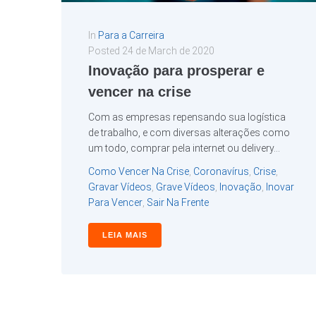
In
Para a Carreira
Posted
24 de March de 2020
Inovação para prosperar e
vencer na crise
Com as empresas repensando sua logística
de trabalho, e com diversas alterações como
um todo, comprar pela internet ou delivery...
Como Vencer Na Crise
,
Coronavírus
,
Crise
,
Gravar Vídeos
,
Grave Vídeos
,
Inovação
,
Inovar
Para Vencer
,
Sair Na Frente
LEIA MAIS