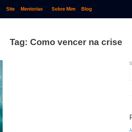
Site
Mentorias
Sobre Mim
Blog
Tag:
Como vencer na crise
S
A