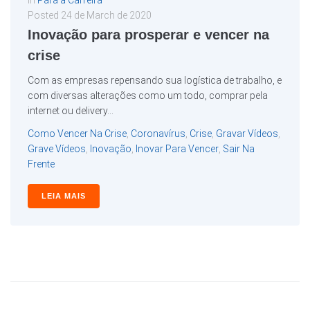
In
Para a Carreira
Posted
24 de March de 2020
Inovação para prosperar e vencer na
crise
Com as empresas repensando sua logística de trabalho, e
com diversas alterações como um todo, comprar pela
internet ou delivery...
Como Vencer Na Crise
,
Coronavírus
,
Crise
,
Gravar Vídeos
,
Grave Vídeos
,
Inovação
,
Inovar Para Vencer
,
Sair Na
Frente
LEIA MAIS