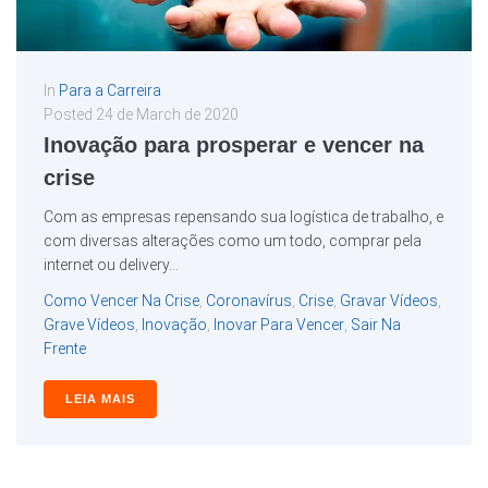
In
Para a Carreira
Posted
24 de March de 2020
Inovação para prosperar e vencer na
crise
Com as empresas repensando sua logística de trabalho, e
com diversas alterações como um todo, comprar pela
internet ou delivery...
Como Vencer Na Crise
,
Coronavírus
,
Crise
,
Gravar Vídeos
,
Grave Vídeos
,
Inovação
,
Inovar Para Vencer
,
Sair Na
Frente
LEIA MAIS