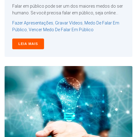
Falar em público pode ser um dos maiores medos do ser
humano. Se você precisa falar em público, seja online...
Fazer Apresentações
,
Gravar Vídeos
,
Medo De Falar Em
Público
,
Vencer Medo De Falar Em Público
LEIA MAIS