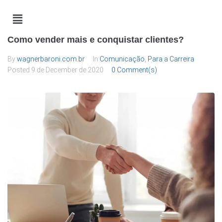
Como vender mais e conquistar clientes?
By
wagnerbaroni.com.br
In
Comunicação
,
Para a Carreira
Posted
9 de December de 2020
0 Comment(s)